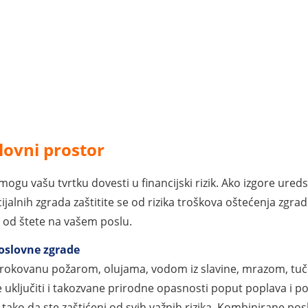
lovni prostor
gu vašu tvrtku dovesti u financijski rizik. Ako izgore uredsk
alnih zgrada zaštitite se od rizika troškova oštećenja zgrade
u od štete na vašem poslu.
oslovne zgrade
uzrokovanu požarom, olujama, vodom iz slavine, mrazom, t
uključiti i takozvane prirodne opasnosti poput poplava i popl
 tako da ste zaštićeni od svih važnih rizika. Kombinirane p