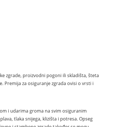
e zgrade, proizvodni pogoni ili skladišta, šteta
. Premija za osiguranje zgrada ovisi o vrsti i
učom i udarima groma na svim osiguranim
ava, tlaka snijega, klizišta i potresa. Opseg
oslovne i stambene zgrade također se mogu